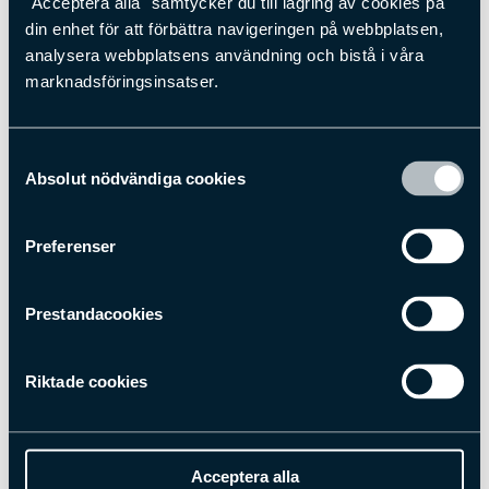
"Acceptera alla" samtycker du till lagring av cookies på
RFID
din enhet för att förbättra navigeringen på webbplatsen,
Fjärrservice
analysera webbplatsens användning och bistå i våra
Integrerad metalldetektion
marknadsföringsinsatser.
Finns även i svart utförande
iSense Dashboard – Statistik och analys via web
och app
Samtyckesval
Påkörningsskydd
Absolut nödvändiga cookies
Kontakta en säljare
Preferenser
Läs mer om RFID
Prestandacookies
Riktade cookies
Acceptera alla