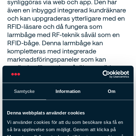
synliggöras via web och app. Den har
även en inbyggd integrerad kundräknare
och kan uppgraderas ytterligare med en
RFID-läsare och då fungera som
larmbåge med RF-teknik såväl som en
RFID-båge. Denna larmbåge kan
kompletteras med integrerade
marknadsföringspaneler som kan
användas för att visa såväl varumärke
som kampanjer och erbjudanden.
RF- och RFID-teknologi
Samtycke
Information
Om
Integrerad kundräkning
Fungerar som 1-antenn för mindre entréer
Nedap är den ledande tillverkaren av varularm med
Denna webbplats använder cookies
RF-teknologi
Vi använder cookies för att du som besökare ska få en
Tillval:
så bra upplevelse som möjligt. Genom att klicka på