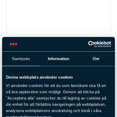
Sensormatic larmetikett instick AM är
framtagen att passa till plastinslagna
förpackningar, t.ex parfymer.
Samtycke
Information
Om
I och med att den saknar klister fungerar den alldeles
utmärkt att läggas i vilken förpackning som helst som man
vill stöldskydda. Precis som APX-etiketten erbjuder
Denna webbplats använder cookies
insticksetiketten en exceptionell kvalité i både material
Vi använder cookies för att du som besökare ska få en
och prestanda. Instick AM kommer i förpackning om 1000
så bra upplevelse som möjligt. Genom att klicka på
etiketter och har ett mått på 4,52 x 1,06 cm.
"Acceptera alla" samtycker du till lagring av cookies på
Kontakta en säljare
din enhet för att förbättra navigeringen på webbplatsen,
analysera webbplatsens användning och bistå i våra
marknadsföringsinsatser.