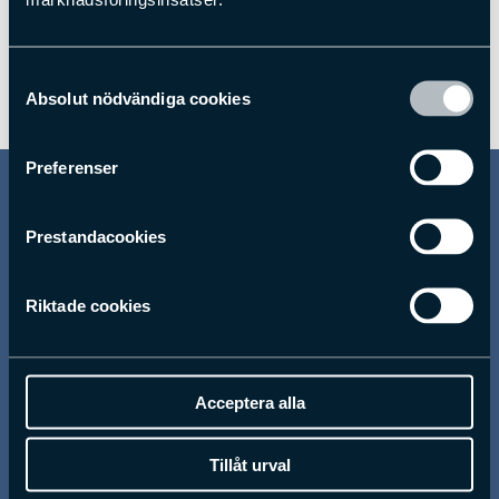
Samtyckesval
Absolut nödvändiga cookies
Preferenser
Liknande larmetiketter
Prestandacookies
Riktade cookies
Acceptera alla
Tillåt urval
Sensormatic
Sensormatic
Larmetikett APX AM Vit
Larmetikett APX AM Barcode