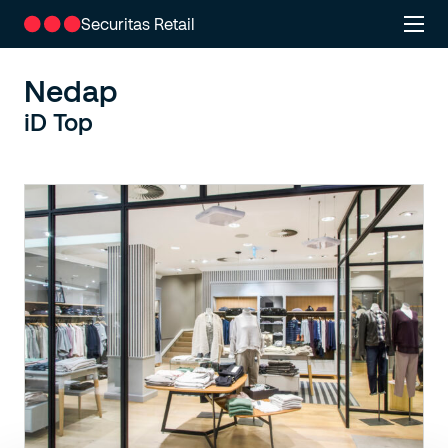
Securitas Retail
Nedap
iD Top