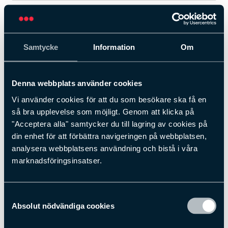
iD Top är en takmonterad RFID-antenn
Samtycke
Information
Om
med en smäcker design som passar
väldigt bra i butiker där man vill ha en
Denna webbplats använder cookies
öppen entré.
Vi använder cookies för att du som besökare ska få en
Den kan användas som ett RFID-baserat varularm eller
så bra upplevelse som möjligt. Genom att klicka på
kopplat till en databas för ett mer komplett varularms- och
"Acceptera alla" samtycker du till lagring av cookies på
inventeringssystem. För större entréer kan fler iD Tops
din enhet för att förbättra navigeringen på webbplatsen,
installeras på rad för att täcka en större bredd. Denna
produkt innehåller avancerad teknologi som gör att den
analysera webbplatsens användning och bistå i våra
kan integreras i butikens nätverk, uppdateras via
marknadsföringsinsatser.
fjärruppkoppling och dess data synliggöras via web och
app.
Samtyckesval
Kontakta en säljare
Absolut nödvändiga cookies